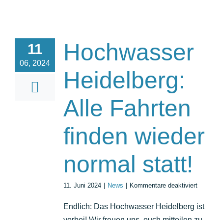
Hochwasser
11
06, 2024
Heidelberg:
Alle Fahrten
finden wieder
normal statt!
für
11. Juni 2024
|
News
|
Kommentare deaktiviert
Hochwa
Heidelb
Endlich: Das Hochwasser Heidelberg ist
Alle
vorbei! Wir freuen uns, euch mitteilen zu