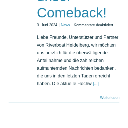
Comeback!
für
3. Juni 2024
|
News
|
Kommentare deaktiviert
Hochwas
Wir
Liebe Freunde, Unterstützer und Partner
freuen
von Riverboat Heidelberg, wir möchten
uns
auf
uns herzlich für die überwältigende
unser
Anteilnahme und die zahlreichen
Comebac
aufmunternden Nachrichten bedanken,
die uns in den letzten Tagen erreicht
haben. Die aktuelle Hochw
[...]
Weiterlesen