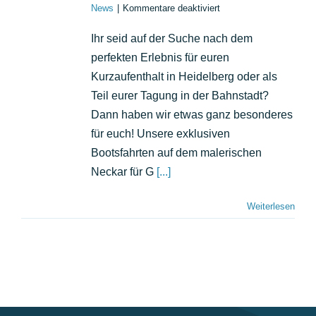
für
News
|
Kommentare deaktiviert
Eure
Tagung
Ihr seid auf der Suche nach dem
in
perfekten Erlebnis für euren
Heidelberg
mit
Kurzaufenthalt in Heidelberg oder als
Riverboat
Teil eurer Tagung in der Bahnstadt?
x
Dann haben wir etwas ganz besonderes
Atlantic
Hotel!
für euch! Unsere exklusiven
Bootsfahrten auf dem malerischen
Neckar für G
[...]
Weiterlesen