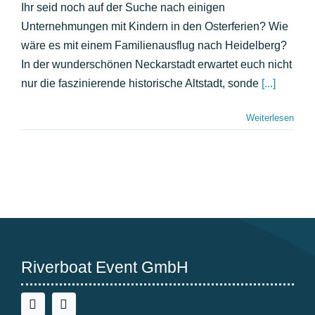
in
Ihr seid noch auf der Suche nach einigen
den
Unternehmungen mit Kindern in den Osterferien? Wie
Osterferien:
Unsere
wäre es mit einem Familienausflug nach Heidelberg?
Tipps!
In der wunderschönen Neckarstadt erwartet euch nicht
nur die faszinierende historische Altstadt, sonde
[...]
Weiterlesen
Riverboat Event GmbH