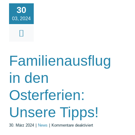
30
03, 2024
Familienausflug
in den
Osterferien:
Unsere Tipps!
für
30. März 2024
|
News
|
Kommentare deaktiviert
Familienausflug