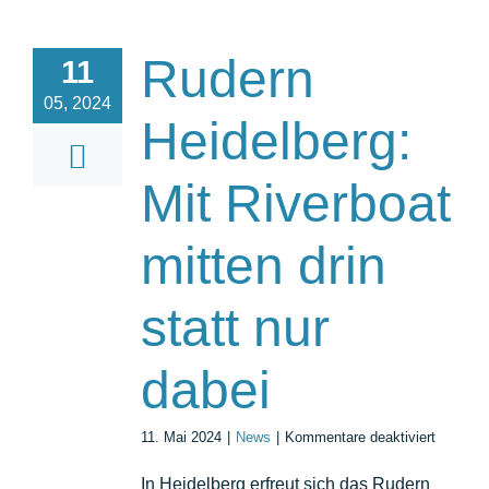
Rudern
11
05, 2024
Heidelberg:
Mit Riverboat
mitten drin
statt nur
dabei
für
11. Mai 2024
|
News
|
Kommentare deaktiviert
Rudern
Heidelbe
In Heidelberg erfreut sich das Rudern