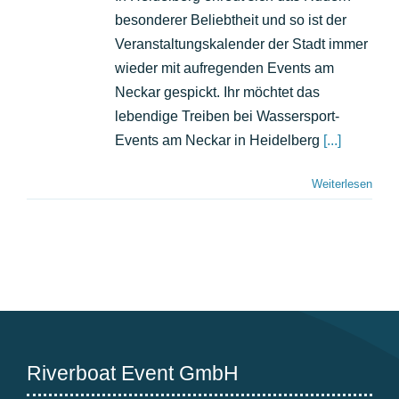
Mit
besonderer Beliebtheit und so ist der
Riverboa
mitten
Veranstaltungskalender der Stadt immer
drin
wieder mit aufregenden Events am
statt
Neckar gespickt. Ihr möchtet das
nur
dabei
lebendige Treiben bei Wassersport-
Events am Neckar in Heidelberg
[...]
Weiterlesen
Riverboat Event GmbH