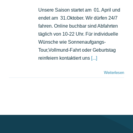
Ab
wann
Unsere Saison startet am 01. April und
und
endet am 31.Oktober. Wir dürfen 24/7
von
wo
fahren. Online buchbar sind Abfahrten
aus
täglich von 10-22 Uhr. Für individuelle
geht
Wünsche wie Sonnenaufgangs-
es
los?
Tour,Vollmund-Fahrt oder Geburtstag
reinfeiern kontaktiert uns
[...]
Weiterlesen