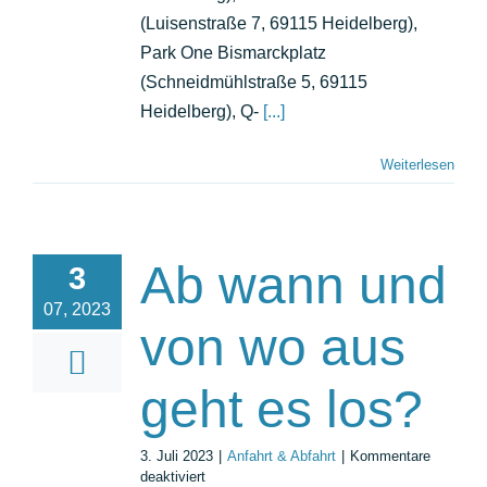
(Luisenstraße 7, 69115 Heidelberg),
Park One Bismarckplatz
(Schneidmühlstraße 5, 69115
Heidelberg), Q-
[...]
Weiterlesen
Ab wann und
3
07, 2023
von wo aus
geht es los?
3. Juli 2023
|
Anfahrt & Abfahrt
|
Kommentare
für
deaktiviert