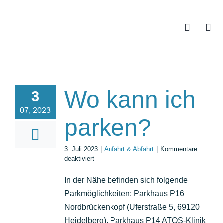
Zum
Inhalt
springen
Wo kann ich
3
07, 2023
parken?
3. Juli 2023
|
Anfahrt & Abfahrt
|
Kommentare
für
deaktiviert
Wo
kann
In der Nähe befinden sich folgende
ich
Parkmöglichkeiten: Parkhaus P16
parken?
Nordbrückenkopf (Uferstraße 5, 69120
Heidelberg), Parkhaus P14 ATOS-Klinik