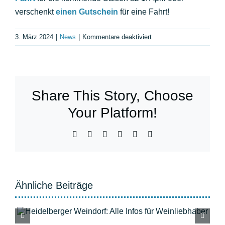
verschenkt
einen Gutschein
für eine Fahrt!
für
3. März 2024
|
News
|
Kommentare deaktiviert
Ausflug
Heidelberg:
unsere
Spritztour
Share This Story, Choose
&
Kreuzfahrt
Your Platform!
im
Vergleich
Facebook
X
WhatsApp
Telegram
Pinterest
E-
Mail
Ähnliche Beiträge
Heidelberger Herbst: